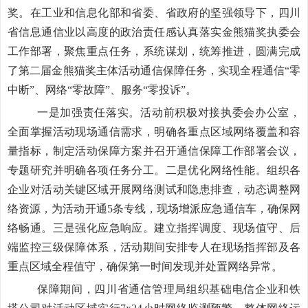
奖。在工业和信息化部和省委、省政府的坚强领导下，四川
省信息通信业以高度的政治责任感认真落实金熊猫奖执委会
工作部署，聚焦重点任务，系统谋划，统筹推进，圆满完成
了第二届金熊猫奖主体活动通信保障任务，实现全程通信“零
中断”、网络“零故障”、服务“零投诉”。
一是加强责任落实。
活动
前积极对接执委会
办公室
，
全面掌握活动现场通信需求，明确各重点区域网络覆盖和容
量指标，制定
活动
保障方案并召开通信保障工作部署会议
，
专题研究并明确各项任务分工。二是优化网络性能。组织
各
企业对
活动
关键区域开展网络测试和隐患排查，动态调整网
络资源，为
活动
开通
5
条专线，现场增派应急通信车，确保网
络畅通。三是强化应急响应。建立指挥调度、现场值守、后
端监控三级保障体系，
活动
期间安排专人在现场指挥部及各
重点区域全程值守，确保第一时间发现并处置网络异常
。
保障期间，四川省通信管理局组织基础电信企业和铁