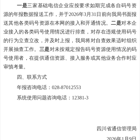
一是
三家基础电信企业应按要求如期完成各自码号资
源的年报数据报送工作，并于
2026
年
3
月
31
日前向我局书面报
送其他各类码号资源在本网的接入和开通情况。
二是
对本企
业接入的各类码号使用情况进行排查，对存在违规使用码号
的行为立查立改，并及时上报，我局将对自查效果适时组织
开展抽查工作。
三是
对未按规定报告码号资源使用情况的码
号使用者，在提供通信资源、接入服务或其他业务合作时应
审慎考量。
四
、联系方式
年报咨询电话：
028-8701
2553
系统
使用问题
咨询电话
：
12381-3
四川省通信管理局
20
2
6
年
1
月
9
日