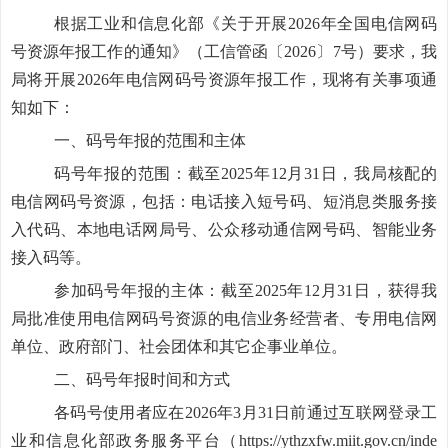
根据工业和信息化部《关于开展
2026
年全国电信网码
号资源年报工作的通知》（工信管函〔
2026
〕
7
号）要求，我
局将开展
2026
年电信网码号资源年报工作，现将有关事项通
知如下：
一、码号年报的范围和主体
码号年报的范围：截至
2025
年
12
月
31
日，我局核配的
电信网码号资源，包括：电话接入短号码、短消息类服务接
入代码、本地电话网局号、公众移动通信网号码
、
智能业务
接入码等。
参加码号年报的主体：截至
2025
年
12
月
31
日，获得我
局批准使用电信网码号资源的电信业务经营者、专用电信网
单位、政府部门、社会团体和其它企事业单位。
二、码号年报时间和方式
各码号使用者应在
2026
年
3
月
31
日前通过互联网登录工
业和信息化部政务服务平台（
https://ythzxfw.miit.gov.cn/inde