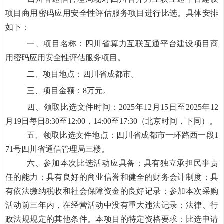
项目商用密码应用安全性评估服务项目进行比选。具体安排
如下：
一、项目名称：四川省算力互联互通平台建设项目商
用密码应用安全性评估服务项目
。
二、项目地点：四川省成都市
。
三、项目金额：
8
万元。
四
、领取比选文件时间：
202
5
年
12
月
15
日至
20
25
年
12
月
19
日每日
8
:
30
至
12
:
00
，
14:
00
至
17
:
30
（北京时间，下同）。
五、领取比选文件地点：四川省成都市一环路西一段
1
71
号四川省通信管理局
三
楼。
六
、参加本次比选活动应具备：具有独立承担民事责
任的能力；具有良好的商业信誉和健全的财务会计制度；具
有依法缴纳税收和社会保障资金的良好记录；参加本次采购
活动前三年内，在经营活动中没有重大违法记录；法律、行
政法规规定的其他条件
。本项目的特定资格要求：比选申请