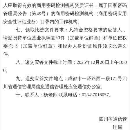
人应取得有效的商用密码检测机构资质证书，属于国家密码
管理局公告（第
49
号）的商用密码检测机构（商用密码应用
安全性评估业务）目录内的工作机构
。
七
、领取比选文件要求：凡符合资格要求的应答人，
请派员持单位营业执照复印件（加盖单位鲜章）和单位授权
委托书（加盖单位鲜章）和经办人身份证原件领取比选文
件。
八
、递交应答文件截止时间：
202
5
年
12
月
26
日
上
午
10:0
0
。
九
、递交应答文件地点：成都市一环路西一段
171
号四
川省通信管理局
信息通信管理处应急通信办公室
。
十
、
联系人：杨老师
联系电话：
028-
87016057
。
四川省通信管
理局