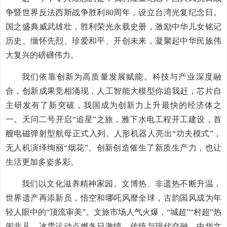
争暨世界反法西斯战争胜利80周年，设立台湾光复纪念日。
国之盛典威武雄壮，胜利荣光永载史册，激励中华儿女铭记
历史、缅怀先烈、珍爱和平、开创未来，凝聚起中华民族伟
大复兴的磅礴伟力。
我们依靠创新为高质量发展赋能。科技与产业深度融
合，创新成果竞相涌现，人工智能大模型你追我赶，芯片自
主研发有了新突破，我国成为创新力上升最快的经济体之
一。天问二号开启“追星”之旅，雅下水电工程开工建设，首
艘电磁弹射型航母正式入列。人形机器人亮出“功夫模式”，
无人机演绎绚丽“烟花”。创新创造催生了新质生产力，也让
生活更加多姿多彩。
我们以文化滋养精神家园。文博热、非遗热不断升温，
世界遗产再添新员，悟空和哪吒风靡全球，古韵国风成为年
轻人眼中的“顶流审美”。文旅市场人气火爆，“城超”“村超”热
闹非凡，冰雪运动点燃冬日激情。传统与现代交融，中华文