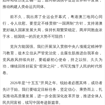
始终站在历史正确一边，愿同各国携手促进世界和平发展，
推动构建人类命运共同体。
前不久，我出席了全运会开幕式，粤港澳三地同心同
行，令人欣慰。要坚定不移贯彻“一国两制”方针，支持港澳
更好融入国家发展大局，保持长期繁荣稳定。两岸同胞血浓
于水，祖国统一的历史大势不可阻挡！
党兴方能国强。我们开展深入贯彻中央八项规定精神学
习教育，徙木立信从严管党治党，去腐生肌推进自我革命，
党风政风持续向好。要砥砺初心使命，持之以恒、久久为
功，继续回答好延安“窑洞之问”，书写无愧于人民的时代答
卷。
2026年是“十五五”开局之年。锐始者必图其终，成功者
先计于始。我们要锚定目标任务，坚定信心、乘势而上，扎
实推动高质量发展，进一步全面深化改革开放，推进全体人
民共同富裕，续写中国奇迹新篇章。