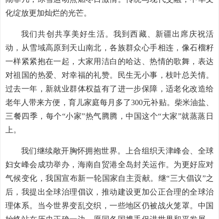
化绽放更加灿烂的光芒。
我们共创共享美好生活。我到西藏、新疆出席庆祝活
动，从雪域高原到天山南北，各族群众心手相连，像石榴籽
一样紧紧抱在一起，大家用洁白的哈达、热情的歌舞，表达
对祖国的热爱、对幸福的礼赞。民生无小事，枝叶总关情。
过去一年，新就业群体权益有了进一步保障，适老化改造给
老年人带来方便，育儿家庭每月多了300元补贴。柴米油盐、
三餐四季，每个“小家”热气腾腾，中国这个“大家”就蒸蒸日
上。
我们继续敞开胸怀拥抱世界。上合组织天津峰会、全球
妇女峰会成功举办，海南自贸港全岛封关运作。为更好应对
气候变化，我国宣布新一轮国家自主贡献。继“三大倡议”之
后，我提出全球治理倡议，推动建设更加公正合理的全球治
理体系。当今世界变乱交织，一些地区仍被战火笼罩。中国