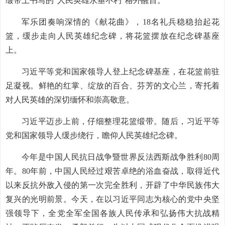
缎带上书写的“人民英雄永垂不朽”格外醒目。
军乐团奏响深情的《献花曲》，18名礼兵稳稳抬起花
篮，缓步走向人民英雄纪念碑，将花篮摆放在纪念碑基座
上。
习近平等党和国家领导人登上纪念碑基座，在花篮前驻
足凝视。鲜艳的红掌、绽放的百合、芬芳的文心兰，寄托着
对人民英雄的深切缅怀和崇高敬意。
习近平迈步上前，仔细整理花篮缎带。随后，习近平等
党和国家领导人缓步绕行，瞻仰人民英雄纪念碑。
今年是中国人民抗日战争暨世界反法西斯战争胜利80周
年。80年前，中国人民经过艰苦卓绝的浴血奋战，取得近代
以来反抗外敌入侵的第一次完全胜利，开辟了中华民族伟大
复兴的光明前景。今天，在以习近平同志为核心的党中央坚
强领导下，全党全军全国各族人民传承和弘扬伟大抗战精