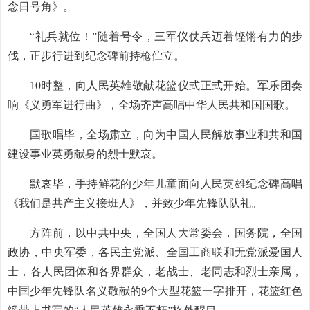
念日号角》。
“礼兵就位！”随着号令，三军仪仗兵迈着铿锵有力的步
伐，正步行进到纪念碑前持枪伫立。
10时整，向人民英雄敬献花篮仪式正式开始。军乐团奏
响《义勇军进行曲》，全场齐声高唱中华人民共和国国歌。
国歌唱毕，全场肃立，向为中国人民解放事业和共和国
建设事业英勇献身的烈士默哀。
默哀毕，手持鲜花的少年儿童面向人民英雄纪念碑高唱
《我们是共产主义接班人》，并致少年先锋队队礼。
方阵前，以中共中央，全国人大常委会，国务院，全国
政协，中央军委，各民主党派、全国工商联和无党派爱国人
士，各人民团体和各界群众，老战士、老同志和烈士亲属，
中国少年先锋队名义敬献的9个大型花篮一字排开，花篮红色