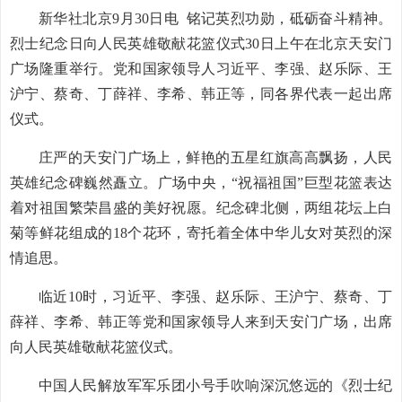
新华社北京9月30日电 铭记英烈功勋，砥砺奋斗精神。
烈士纪念日向人民英雄敬献花篮仪式30日上午在北京天安门
广场隆重举行。党和国家领导人习近平、李强、赵乐际、王
沪宁、蔡奇、丁薛祥、李希、韩正等，同各界代表一起出席
仪式。
庄严的天安门广场上，鲜艳的五星红旗高高飘扬，人民
英雄纪念碑巍然矗立。广场中央，“祝福祖国”巨型花篮表达
着对祖国繁荣昌盛的美好祝愿。纪念碑北侧，两组花坛上白
菊等鲜花组成的18个花环，寄托着全体中华儿女对英烈的深
情追思。
临近10时，习近平、李强、赵乐际、王沪宁、蔡奇、丁
薛祥、李希、韩正等党和国家领导人来到天安门广场，出席
向人民英雄敬献花篮仪式。
中国人民解放军军乐团小号手吹响深沉悠远的《烈士纪