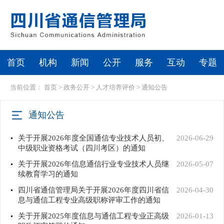
首页
机构
新闻
公开
服务
互动
专题
当前位置：
首页
>
政务公开
>
人才培养评价
>
通知公告
通知公告
关于开展2026年度全国通信专业技术人员初、
2026-06-29
中级职业资格考试（四川考区）的通知
关于开展2026年信息通信行业专业技术人员继
2026-05-07
续教育学习的通知
四川省通信管理局关于开展2026年度四川省信
2026-04-30
息与通信工程专业高级职称评审工作的通知
关于开展2025年度信息与通信工程专业正高级
2026-01-13