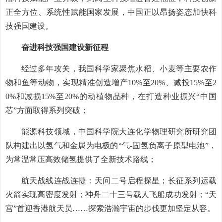
正全方位、系统性赋能国家发展，中国正以昂扬姿态加快科
技强国建设。
奋进科技强国建设新征程
经过多年攻关，我国科学家聚焦水稻、小麦等主要农作
物和鱼等动物，实现精准创造增产10%至20%、减投15%至2
0%和减损15%至20%的动植物品种，在打造种业振兴“中国
芯”方面取得系列突破；
能源科技领域，中国科学院大连化学物理研究所研究团
队构建出以氢气和金属为电极的“气-固氢负离子原型电池”，
为常温常压高效储氢提供了全新技术路线；
航天战线连战连捷：天问二号启程探星；长征系列运载
火箭实现高密度发射；神舟二十三号载人飞船成功发射；“天
宫”首迎香港航天员……探索浩瀚宇宙的步伐更加坚定从容。