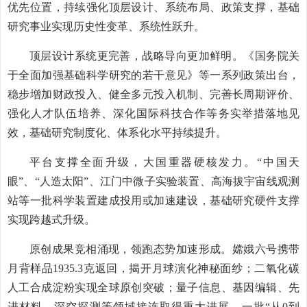
优先位置，持续强化顶层设计、系统布局、政策支撑，基础
研究事业实现历史性变革、系统性跃升。
顶层设计系统更完善，战略导向更加鲜明。《国务院关
于全面加强基础科学研究的若干意见》等一系列政策出台，
稳步增加财政投入、健全多元投入机制、完善长周期评价、
强化人才队伍培养、深化国际科技合作等务实举措落地见
效，基础研究制度化、体系化水平持续提升。
平台支撑全面升级，大国重器硬核发力。“中国天
眼”、“人造太阳”、江门中微子实验装置、高海拔宇宙线观测
站等一批科学装置建成投用或加速建设，基础研究硬件支撑
实现跨越式升级。
原创成果竞相涌现，领跑态势加速形成。嫦娥六号携带
月背样品1935.3克返回，揭开月球演化神秘面纱；二氧化碳
人工合成淀粉实现全球原创突破；量子信息、基因编辑、先
进材料、深空探测等领域接连取得重大进展，一批“从0到