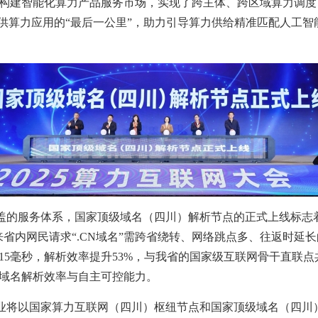
构建智能化算力产品服务市场，实现了跨主体、跨区域算力调度
提供算力应用的“最后一公里”，助力引导算力供给精准匹配人工
盖的服务体系，国家顶级域名（四川）解析节点的正式上线标志
省内网民请求“
.CN
域名”需跨省绕转、网络跳点多、往返时延
15
毫秒，解析效率提升
53%
，与我省的国家级互联网骨干直联点
域名解析效率与自主可控能力。
业将以国家算力互联网（四川）枢纽节点和国家顶级域名（四川