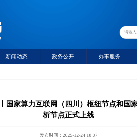
新闻动态
政务公开
办事服务
大会丨国家算力互联网（四川）枢纽节点和国
析节点正式上线
发布时间：2025-12-24 18:07