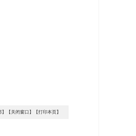
部】
【关闭窗口】
【打印本页】